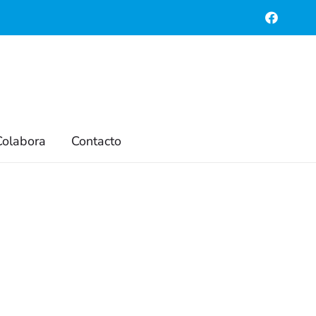
és
¡Síguenos en rrss!
 de
Colabora
Contacto
res de
spaña
a de