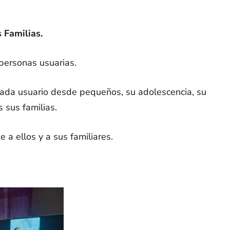
 Familias.
personas usuarias.
és
¡Síguenos en rrss!
 cada usuario desde pequeños, su adolescencia, su
 sus familias.
 de
res de
a ellos y a sus familiares.
spaña
a de