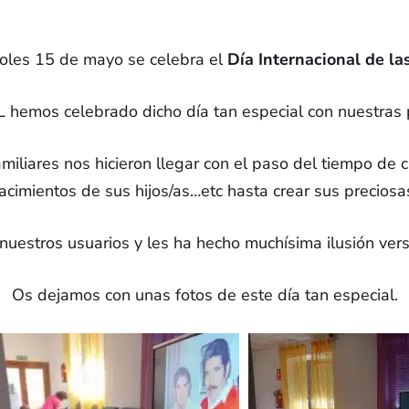
oles 15 de mayo se celebra el
Día Internacional de las
emos celebrado dicho día tan especial con nuestras 
mación Legal
Enlaces de Inter
iliares nos hicieron llegar con el paso del tiempo de
acimientos de sus hijos/as…etc hasta crear sus preciosas
gal
Confederación Española
Asociaciones de Familia
de Privacidad
uestros usuarios y les ha hecho muchísima ilusión verse 
Personas con Alzheimer
de Cookies
Os dejamos con unas fotos de este día tan especial.
Fundación Alzheimer E
Confederación Andaluz
Alzheimer