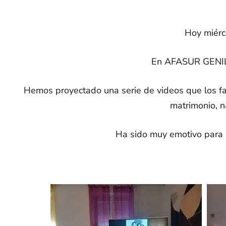
Hoy miérc
En AFASUR GENIL h
Contacto
Infor
Hemos proyectado una serie de videos que los fam
matrimonio, n
Aviso Le
C/ Modesto Carmona, nº 4.
14500, Puente Genil
Política 
Ha sido muy emotivo para n
(Córdoba)
957 607 014
Política 
Presidente: 680 134 007
Centro de Día: 630 855
837
afasurgenil@gmail.com