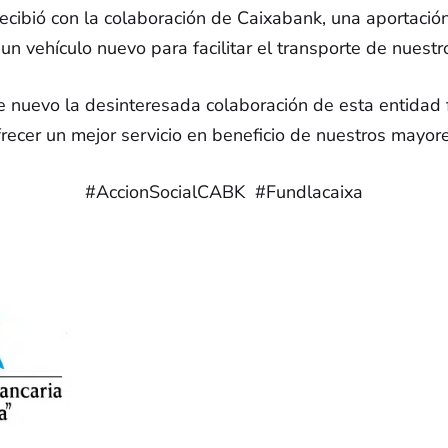
ibió con la colaboración de Caixabank, una aportació
ENTIDADES COLABORADORAS
n vehículo nuevo para facilitar el transporte de nuestr
vo la desinteresada colaboración de esta entidad fi
frecer un mejor servicio en beneficio de nuestros mayore
#AccionSocialCABK #Fundlacaixa