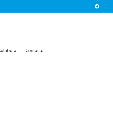
és
¡Síguenos en rrss!
 de
Colabora
Contacto
res de
spaña
a de