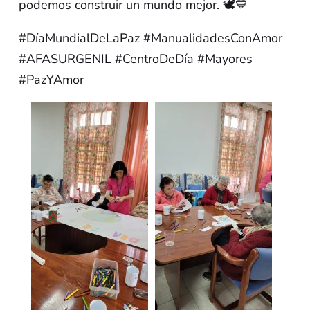
podemos construir un mundo mejor. 🕊️💙
#DíaMundialDeLaPaz
#ManualidadesConAmor
#AFASURGENIL
#CentroDeDía
#Mayores
#PazYAmor