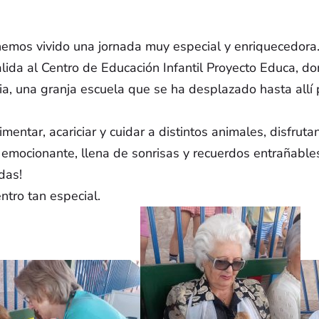
mación Legal
Enlaces de Inter
mos vivido una jornada muy especial y enriquecedora
lida al Centro de Educación Infantil Proyecto Educa, d
gal
Confederación Española
a, una granja escuela que se ha desplazado hasta allí
Asociaciones de Familia
de Privacidad
Personas con Alzheimer
mentar, acariciar y cuidar a distintos animales, disfrut
de Cookies
 emocionante, llena de sonrisas y recuerdos entrañable
Fundación Alzheimer E
das!
tro tan especial.
Confederación Andaluz
Alzheimer
ENTIDADES COLABORADORAS