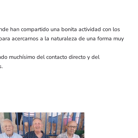
és
¡Síguenos en rrss!
.
onde han compartido una bonita actividad con los
 de
 para acercarnos a la naturaleza de una forma muy
res de
ando muchísimo del contacto directo y del
s.
spaña
a de