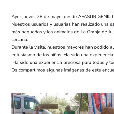
Contacto
Infor
Ayer jueves 28 de mayo, desde AFASUR GENIL he
Nuestros usuarios y usuarias han realizado una sa
Aviso Le
C/ Modesto Carmona, nº 4.
más pequeños y los animales de La Granja de Juli
14500, Puente Genil
Política 
cercana.
(Córdoba)
Durante la visita, nuestros mayores han podido ali
957 607 014
Política 
entusiasmo de los niños. Ha sido una experiencia
Presidente: 680 134 007
¡Ha sido una experiencia preciosa para todos y to
Centro de Día: 630 855
Os compartimos algunas imágenes de este encuen
837
afasurgenil@gmail.com