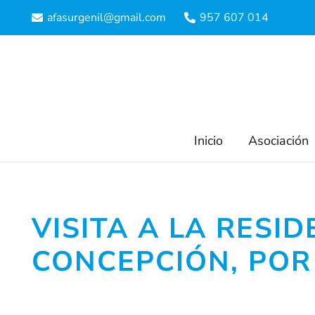
afasurgenil@gmail.com
957 607 014
Inicio
Asociación
Contacto
Infor
VISITA A LA RES
CONCEPCIÓN, POR
Aviso Le
C/ Modesto Carmona, nº 4.
14500, Puente Genil
Política 
(Córdoba)