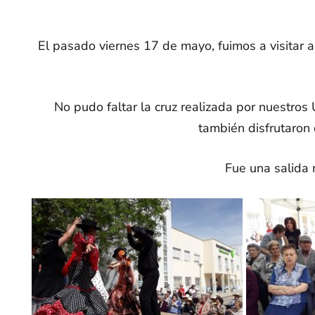
957 607 014
Política 
Presidente: 680 134 007
El pasado viernes 17 de mayo, fuimos a visitar 
Centro de Día: 630 855
837
afasurgenil@gmail.com
No pudo faltar la cruz realizada por nuestros
también disfrutaron 
Fue una salida 