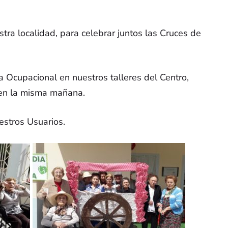
spaña
ra localidad, para celebrar juntos las Cruces de
a de
a Ocupacional en nuestros talleres del Centro,
n en la misma mañana.
estros Usuarios.