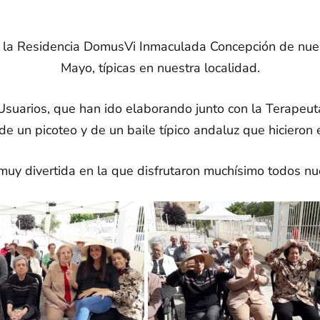
de Cookies
Fundación Alzheimer E
a la Residencia DomusVi Inmaculada Concepción de nuest
Confederación Andaluz
Mayo, típicas en nuestra localidad.
Alzheimer
 Usuarios, que han ido elaborando junto con la Terapeut
de un picoteo y de un baile típico andaluz que hiciero
ENTIDADES COLABORADORAS
muy divertida en la que disfrutaron muchísimo todos nu