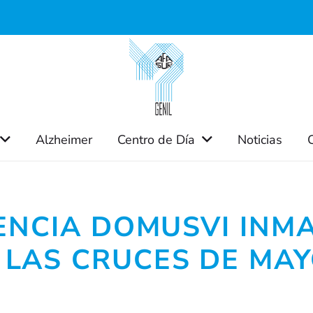
Alzheimer
Centro de Día
Noticias
mación Legal
Enlaces de Inter
IDENCIA DOMUSVI IN
 LAS CRUCES DE MAY
gal
Confederación Española
Asociaciones de Familia
de Privacidad
Personas con Alzheimer